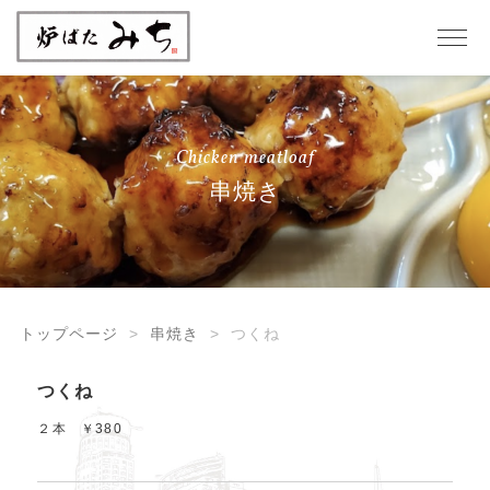
Chicken meatloaf
串焼き
トップページ
串焼き
つくね
つくね
２本 ￥380